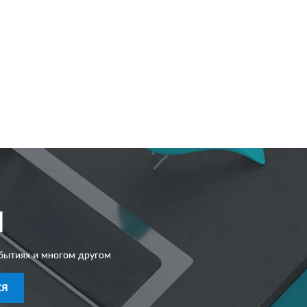
I
бытиях и многом другом
СЯ