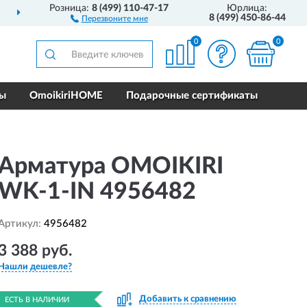
Розница:
8 (499) 110-47-17
Юрлица:
РОССИИ
ПОЛНЫЙ
АСС
8 (499) 450-86-44
Перезвоните мне
0
0
ры
OmoikiriHOME
Подарочные сертификаты
Арматура OMOIKIRI
WK-1-IN 4956482
Артикул:
4956482
3 388 руб.
Нашли дешевле?
Добавить к сравнению
ЕСТЬ В НАЛИЧИИ