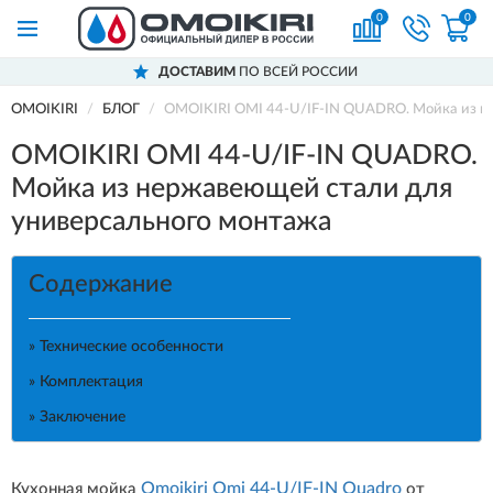
0
0
ДОСТАВИМ
ПО ВСЕЙ РОССИИ
OMOIKIRI
БЛОГ
OMOIKIRI OMI 44-U/IF-IN QUADRO. Мойка из н
OMOIKIRI OMI 44-U/IF-IN QUADRO.
Мойка из нержавеющей стали для
универсального монтажа
Содержание
» Технические особенности
» Комплектация
» Заключение
Omoikiri Omi 44-U/IF-IN Quadro
Кухонная мойка
от