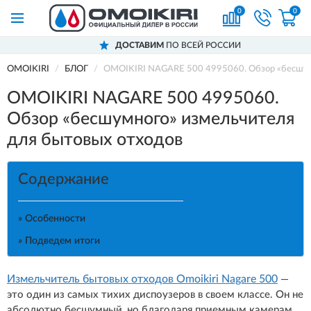
0
0
ДОСТАВИМ
ПО ВСЕЙ РОССИИ
OMOIKIRI
БЛОГ
OMOIKIRI NAGARE 500 4995060. Обзор «бесшум
OMOIKIRI NAGARE 500 4995060.
Обзор «бесшумного» измельчителя
для бытовых отходов
Содержание
» Особенности
» Подведем итоги
Измельчитель бытовых отходов Omoikiri Nagare 500
—
это один из самых тихих диспоузеров в своем классе. Он не
абсолютно бесшумный, но благодаря приемным камерам