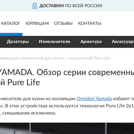
ДОСТАВИМ
ПО ВСЕЙ РОССИИ
КАТАЛОГ
ЮРЛИЦАМ
ОТЗЫВЫ
КОНТАКТЫ
Дозаторы
Измельчители
Арматура
Аксессуа
менных смесителей для кухни с технологией Pure Life
YAMADA. Обзор серии современных
 Pure Life
месители для кухни из коллекции
Omoikiri Yamada
избавят о
. В этих устройствах используется технология Pure Life 2
, смешивание исключено.