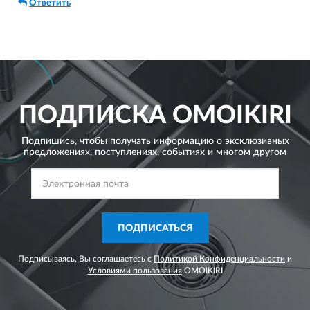
да.. именно, совершенно никакого запаха! Я в полнейшем
Ответить
восторге и жалею только о том, что не приобрела эту чудо
вещь раньше.
ПОДПИСКА
OMOIKIRI
Подпишись, чтобы получать информацию о эксклюзивных
предложениях,
поступлениях, событиях и многом другом
ПОДПИСАТЬСЯ
Подписываясь, Вы соглашаетесь с
Политикой Конфиденциальности
и
Условиями пользования
OMOIKIRI