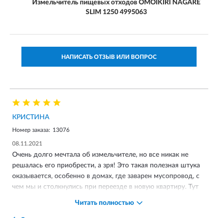
Измельчитель пищевых отходов OMOIKIRI NAGARE
SLIM 1250 4995063
НАПИСАТЬ ОТЗЫВ ИЛИ ВОПРОС
КРИСТИНА
Номер заказа:
13076
08.11.2021
Очень долго мечтала об измельчителе, но все никак не
решалась его приобрести, а зря! Это такая полезная штука
оказывается, особенно в домах, где заварен мусопровод, с
чем мы и столкнулись при переезде в новую квартиру. Тут
уже было без вариантов. Это очень удобно, не нужно
Читать полностью
выносить мусор в непогоду, да и нет никакого запаха. Да