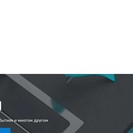
I
бытиях и многом другом