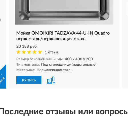
Мойка OMOIKIRI TADZAVA 44-U-IN Quadro
нерж.сталь/нержавеющая сталь
20 188 руб.
1 отзыв
Размер основной чаши, мм:
400 х 400 х 200
Тип монтажа:
Под столешницу (подстольные)
Материал:
Нержавеющая сталь
 -
даж
КУПИТЬ
Последние отзывы или вопрос