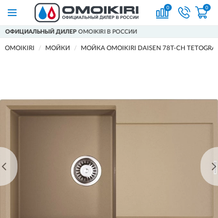
0
0
ЕР
OMOIKIRI В РОССИИ
ДОСТАВИМ
ПО В
OMOIKIRI
МОЙКИ
МОЙКА OMOIKIRI DAISEN 78T-CH TETOGR