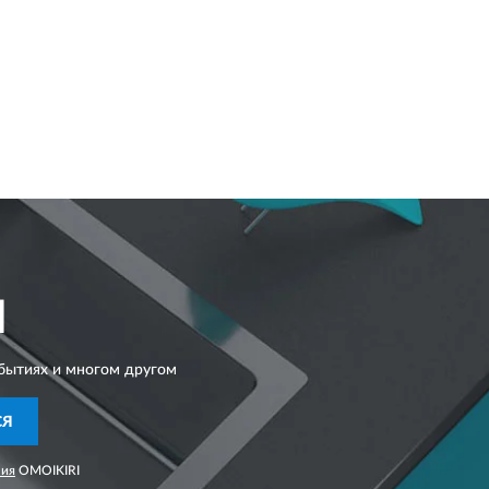
I
бытиях и многом другом
СЯ
ния
OMOIKIRI