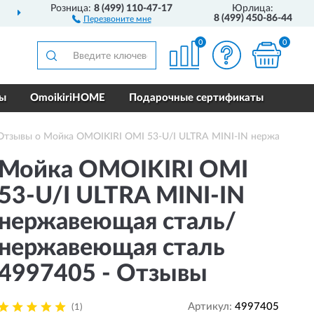
Розница:
8 (499) 110-47-17
Юрлица:
ДОСТАВИМ
ПО ВСЕЙ РОССИИ
8 (499) 450-86-44
Перезвоните мне
0
0
ры
OmoikiriHOME
Подарочные сертификаты
Отзывы о Мойка OMOIKIRI OMI 53-U/I ULTRA MINI-IN нержавеющая
Мойка OMOIKIRI OMI
53-U/I ULTRA MINI-IN
нержавеющая сталь/
нержавеющая сталь
4997405 - Отзывы
Артикул:
4997405
(1)