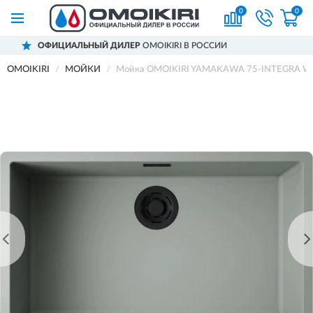
0
0
ЛЬНЫЙ ДИЛЕР
OMOIKIRI В РОССИИ
ДОС
OMOIKIRI
МОЙКИ
Мойка OMOIKIRI YAMAKAWA 75-INTEGRA WG A