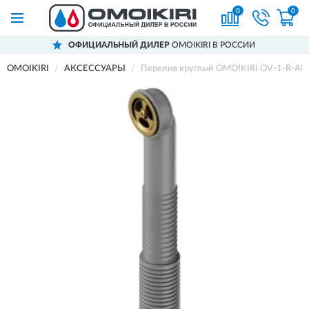
0
0
ОФИЦИАЛЬНЫЙ ДИЛЕР
OMOIKIRI В РОССИИ
OMOIKIRI
АКСЕССУАРЫ
Перелив круглый OMOIKIRI OV-1-R-AB