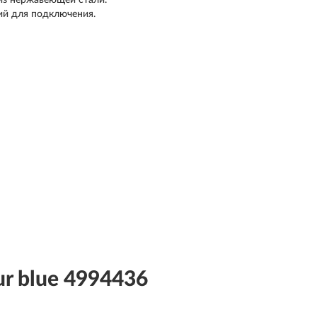
 из нержавеющей стали.
й для подключения.
r blue 4994436