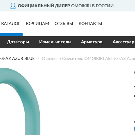
KIRI В РОССИИ
ДОСТАВИМ
П
КАТАЛОГ
ЮРЛИЦАМ
ОТЗЫВЫ
КОНТАКТЫ
Дозаторы
Измельчители
Арматура
Аксессуа
-S-AZ AZUR BLUE
Отзывы о Смеситель OMOIKIRI Akita-S-AZ Azur