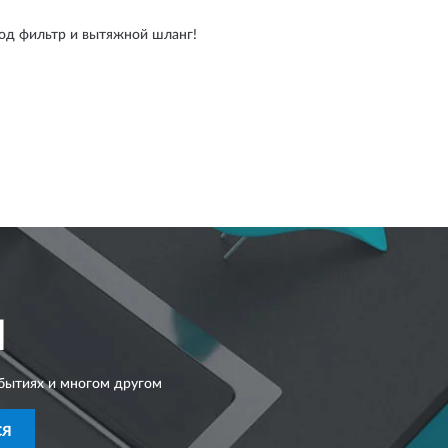
под фильтр и вытяжной шланг!
I
бытиях и многом другом
СЯ