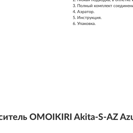
Гибкая подводка, в оплетке
Полный комплект соединени
Аэратор.
Инструкция.
Упаковка.
итель OMOIKIRI Akita-S-AZ Azu