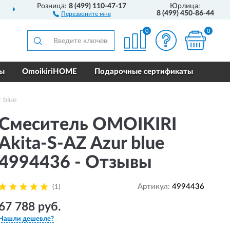
Розница:
8 (499) 110-47-17
Юрлица:
О ВСЕЙ РОССИИ
ПОЛ
8 (499) 450-86-44
Перезвоните мне
0
0
ры
OmoikiriHOME
Подарочные сертификаты
 blue
Смеситель OMOIKIRI
Akita-S-AZ Azur blue
4994436 - Отзывы
Артикул:
4994436
(1)
67 788 руб.
Нашли дешевле?