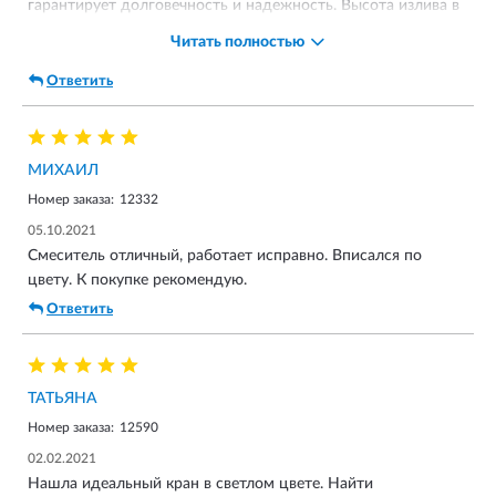
гарантирует долговечность и надежность. Высота излива в
151 мм и длина в 259 мм обеспечивают удобство
Читать полностью
использования. Поворотный излив с углом поворота 360° -
это просто супер функция! Аэратор и керамический
Ответить
картридж - это уже стандарт, без которого не обходится ни
одна кухня!
МИХАИЛ
Номер заказа:
12332
05.10.2021
Смеситель отличный, работает исправно. Вписался по
цвету. К покупке рекомендую.
Ответить
ТАТЬЯНА
Номер заказа:
12590
02.02.2021
Нашла идеальный кран в светлом цвете. Найти