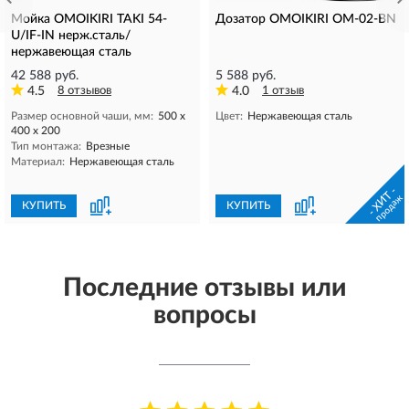
Мойка OMOIKIRI TAKI 54-
Дозатор OMOIKIRI OM-02-BN
U/IF-IN нерж.сталь/
нержавеющая сталь
42 588 руб.
5 588 руб.
4.5
8 отзывов
4.0
1 отзыв
Размер основной чаши, мм:
500 х
Цвет:
Нержавеющая сталь
400 х 200
Тип монтажа:
Врезные
Материал:
Нержавеющая сталь
- ХИТ -
продаж
КУПИТЬ
КУПИТЬ
Последние отзывы или
вопросы