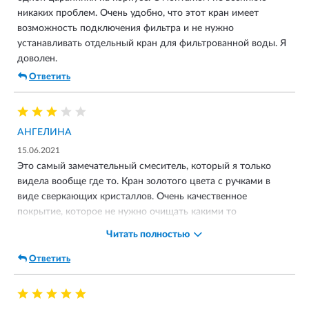
никаких проблем. Очень удобно, что этот кран имеет
возможность подключения фильтра и не нужно
устанавливать отдельный кран для фильтрованной воды. Я
доволен.
Ответить
АНГЕЛИНА
15.06.2021
Это самый замечательный смеситель, который я только
видела вообще где то. Кран золотого цвета с ручками в
виде сверкающих кристаллов. Очень качественное
покрытие, которое не нужно очищать какими то
специальными средствами, достаточно только протереть
Читать полностью
его и все снова блестит. Однако везли кран очень долго, да
и упаковка пострадала в дороге, зато сам смеситель целый.
Ответить
Жалко, что ждать пришлось, так хотелось поскорее
закончить ремонт.