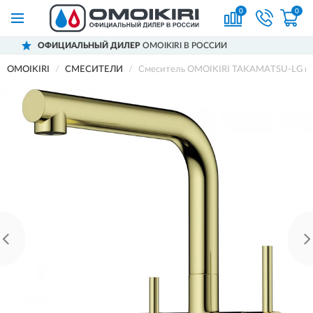
0
0
Й ДИЛЕР
OMOIKIRI В РОССИИ
ДОСТАВИ
OMOIKIRI
СМЕСИТЕЛИ
Смеситель OMOIKIRI TAKAMATSU-LG нер