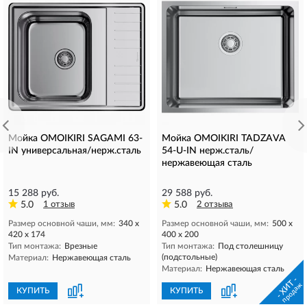
Мойка OMOIKIRI SAGAMI 63-
Мойка OMOIKIRI TADZAVA
IN универсальная/нерж.сталь
54-U-IN нерж.сталь/
нержавеющая сталь
15 288 руб.
29 588 руб.
5.0
1 отзыв
5.0
2 отзыва
Размер основной чаши, мм:
340 х
Размер основной чаши, мм:
500 х
420 х 174
400 х 200
Тип монтажа:
Врезные
Тип монтажа:
Под столешницу
(подстольные)
Материал:
Нержавеющая сталь
Материал:
Нержавеющая сталь
- ХИТ -
продаж
КУПИТЬ
КУПИТЬ