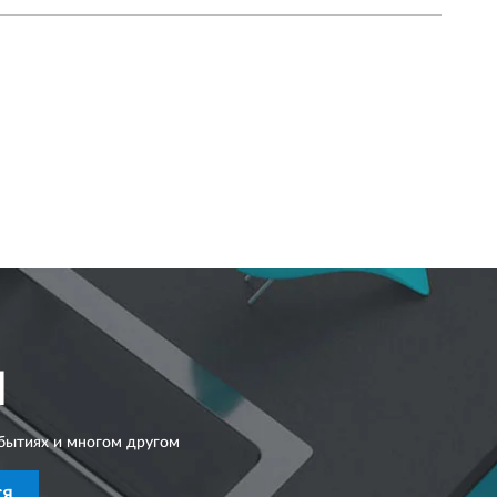
I
бытиях и многом другом
СЯ