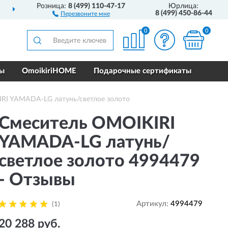
Розница:
8 (499) 110-47-17
Юрлица:
ДОСТАВИМ
ПО ВСЕЙ РОССИИ
8 (499) 450-86-44
Перезвоните мне
0
0
ры
OmoikiriHOME
Подарочные сертификаты
RI YAMADA-LG латунь/светлое золото
Смеситель OMOIKIRI
YAMADA-LG латунь/
светлое золото 4994479
- Отзывы
Артикул:
4994479
(1)
20 288 руб.