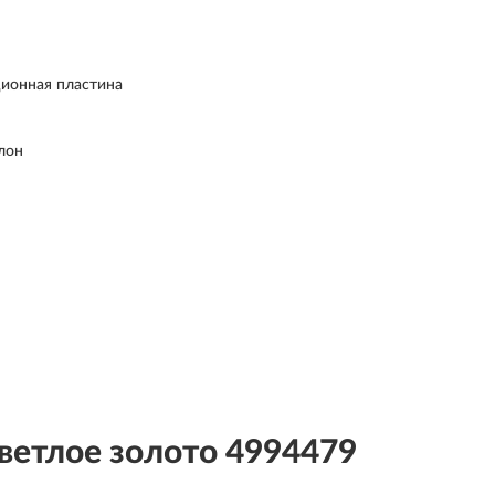
ионная пластина
лон
етлое золото 4994479