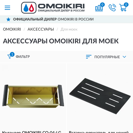
0
0
ЕР
OMOIKIRI В РОССИИ
ДОСТАВИМ
ПО В
OMOIKIRI
АКСЕССУАРЫ
Для моек
АКСЕССУАРЫ OMOIKIRI ДЛЯ МОЕК
1
ФИЛЬТР
ПОПУЛЯРНЫЕ