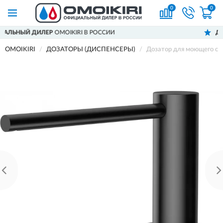
0
0
ЕР
OMOIKIRI В РОССИИ
ДОСТАВИМ
ПО В
OMOIKIRI
ДОЗАТОРЫ (ДИСПЕНСЕРЫ)
Дозатор для моющего ср