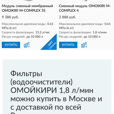
Модуль сменный мембранный
Сменный модуль OMOIKIRI M-
OMOIKIRI M-COMPLEX 5S
COMPLEX 4
9 388 руб.
2 888 руб.
Максимальное давление воды:
0.61
Максимальное давление воды:
0.61
МПа (6 ат)
МПа (6 ат)
Скорость фильтрации:
15,2 л/час
Скорость фильтрации:
1,8 л/мин
Ресурс модулей:
до 10 000 л
Ресурс модулей:
до 10 000 л
- ХИТ -
продаж
КУПИТЬ
КУПИТЬ
Фильтры
(водоочистители)
ОМОЙКИРИ 1,8 л/мин
можно купить в Москве и
с доставкой по всей