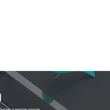
I
бытиях и многом другом