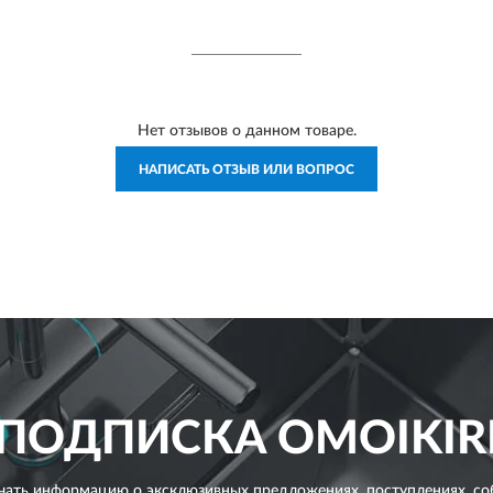
Нет отзывов о данном товаре.
НАПИСАТЬ ОТЗЫВ ИЛИ ВОПРОС
ПОДПИСКА
OMOIKIR
чать информацию о эксклюзивных предложениях,
поступлениях, со