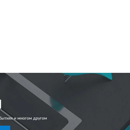
I
бытиях и многом другом