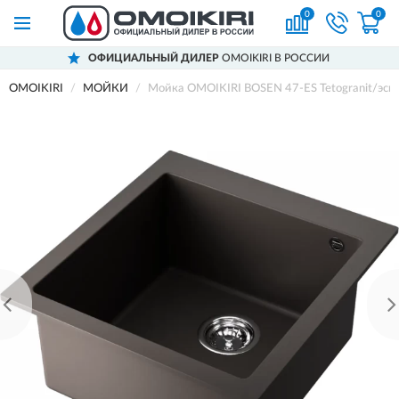
0
0
ОФИЦИАЛЬНЫЙ ДИЛЕР
OMOIKIRI В РОССИИ
OMOIKIRI
МОЙКИ
Мойка OMOIKIRI BOSEN 47-ES Tetogranit/эсп