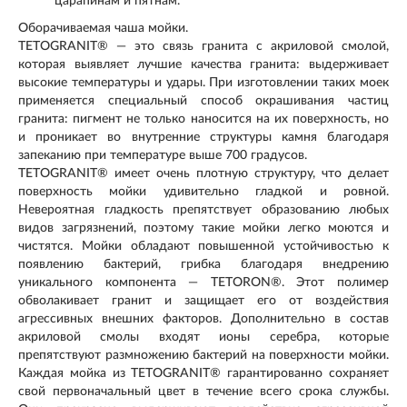
царапинам и пятнам.
Оборачиваемая чаша мойки.
TETOGRANIT® — это связь гранита с акриловой смолой,
которая выявляет лучшие качества гранита: выдерживает
высокие температуры и удары. При изготовлении таких моек
применяется специальный способ окрашивания частиц
гранита: пигмент не только наносится на их поверхность, но
и проникает во внутренние структуры камня благодаря
запеканию при температуре выше 700 градусов.
TETOGRANIT® имеет очень плотную структуру, что делает
поверхность мойки удивительно гладкой и ровной.
Невероятная гладкость препятствует образованию любых
видов загрязнений, поэтому такие мойки легко моются и
чистятся. Мойки обладают повышенной устойчивостью к
появлению бактерий, грибка благодаря внедрению
уникального компонента — TETORON®. Этот полимер
обволакивает гранит и защищает его от воздействия
агрессивных внешних факторов. Дополнительно в состав
акриловой смолы входят ионы серебра, которые
препятствуют размножению бактерий на поверхности мойки.
Каждая мойка из TETOGRANIT® гарантированно сохраняет
свой первоначальный цвет в течение всего срока службы.