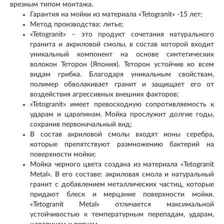
врезным типом монтажа.
Гарантия на мойки из материала «Tetogranit» -15 лет;
Метод производства: литье;
«Tetogranit» – это продукт сочетания натурального
гранита и акриловой смолы, в состав которой входит
уникальный компонент на основе синтетических
волокон Теторон (Япония). Теторон устойчив ко всем
видам грибка. Благодаря уникальным свойствам,
полимер обволакивает гранит и защищает его от
воздействия агрессивных внешних факторов;
«Tetogranit» имеет превосходную сопротивляемость к
ударам и царапинам. Мойка прослужит долгие годы,
сохранив первоначальный вид;
В состав акриловой смолы входят ионы серебра,
которые препятствуют размножению бактерий на
поверхности мойки;
Мойка черного цвета создана из материала «Tetogranit
Metal». В его составе: акриловая смола и натуральный
гранит с добавлением металлических частиц, которые
придают блеск и мерцание поверхности мойки.
«Tetogranit Metal» отличается максимальной
устойчивостью к температурным перепадам, ударам,