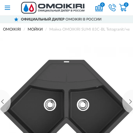
0
0
ОФИЦИАЛЬНЫЙ ДИЛЕР
OMOIKIRI В РОССИИ
OMOIKIRI
МОЙКИ
Мойка OMOIKIRI SUMI 83C-BL Tetogranit/чер