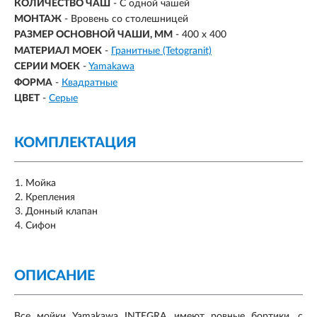
КОЛИЧЕСТВО ЧАШ
- С одной чашей
МОНТАЖ
- Вровень со столешницей
РАЗМЕР ОСНОВНОЙ ЧАШИ, ММ
-
400 x 400
МАТЕРИАЛ МОЕК
-
Гранитные (Tetogranit)
СЕРИИ МОЕК
-
Yamakawa
ФОРМА
-
Квадратные
ЦВЕТ
-
Серые
КОМПЛЕКТАЦИЯ
Мойка
Крепления
Донный клапан
Сифон
ОПИСАНИЕ
Все мойки Yamakawa INTEGRA имеют ровные бортики, с