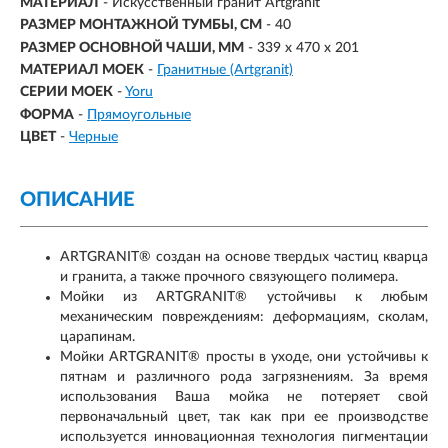
МАТЕРИАЛ
-
Искусственный гранит Artgranit
РАЗМЕР МОНТАЖНОЙ ТУМБЫ, СМ
- 40
РАЗМЕР ОСНОВНОЙ ЧАШИ, ММ
-
339 x 470 х 201
МАТЕРИАЛ МОЕК
-
Гранитные (Artgranit)
СЕРИИ МОЕК
-
Yoru
ФОРМА
-
Прямоугольные
ЦВЕТ
-
Черные
ОПИСАНИЕ
ARTGRANIT® создан на основе твердых частиц кварца
и гранита, а также прочного связующего полимера.
Мойки из ARTGRANIT® устойчивы к любым
механическим повреждениям: деформациям, сколам,
царапинам.
Мойки ARTGRANIT® просты в уходе, они устойчивы к
пятнам и различного рода загрязнениям. За время
использования Ваша мойка не потеряет свой
первоначальный цвет, так как при ее производстве
используется инновационная технология пигментации