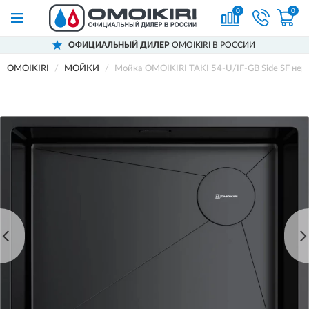
0
0
ОФИЦИАЛЬНЫЙ ДИЛЕР
OMOIKIRI В РОССИИ
OMOIKIRI
МОЙКИ
Мойка OMOIKIRI TAKI 54-U/IF-GB Side SF нер