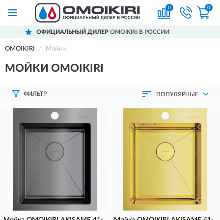
0
0
KIRI В РОССИИ
ДОСТАВИМ
ПО ВСЕЙ РО
OMOIKIRI
Мойки
МОЙКИ OMOIKIRI
ФИЛЬТР
ПОПУЛЯРНЫЕ