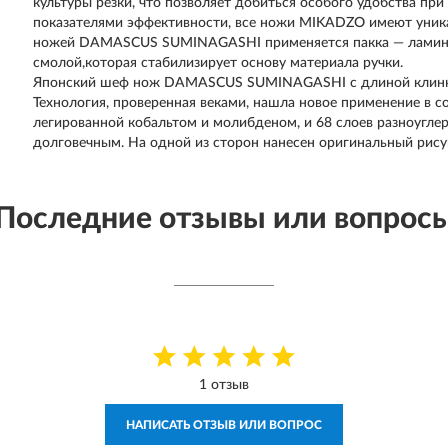
культуры резки, что позволяет добиться особого удобства пр
показателями эффективности, все ножи MIKADZO имеют уника
ножей DAMASCUS SUMINAGASHI применяется пакка — ламинат
смолой,которая стабилизирует основу материала ручки.
Японский шеф нож DAMASCUS SUMINAGASHI с длиной клинка 
Технология, проверенная веками, нашла новое применение в с
легированной кобальтом и молибденом, и 68 слоев разноугл
долговечным. На одной из сторон нанесен оригинальный рису
Последние отзывы или вопрос
1 отзыв
НАПИСАТЬ ОТЗЫВ ИЛИ ВОПРОС