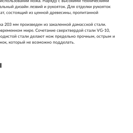
и использовании ножа. Наряду с высокими техническими
льный дизайн лезвий и рукояток. Для отделки рукояток
, состоящий из ценной древесины, пропитанной
203 мм произведен из закаленной дамасской стали.
овременном мире. Сочетание сверхтвердой стали VG-10,
еродистой стали делают нож предельно прочным, острым и
нок, который не возможно подделать.
ы