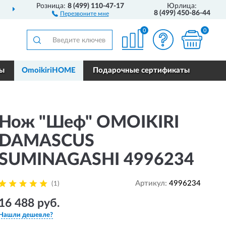
Розница:
8 (499) 110-47-17
Юрлица:
ДОСТАВИМ
ПО ВСЕЙ РОССИИ
8 (499) 450-86-44
Перезвоните мне
0
0
ры
OmoikiriHOME
Подарочные сертификаты
Нож "Шеф" OMOIKIRI
DAMASCUS
SUMINAGASHI 4996234
Артикул:
4996234
(1)
16 488 руб.
Нашли дешевле?