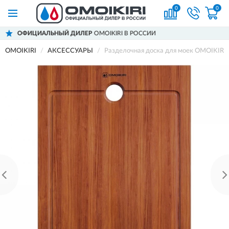
0
0
ДИЛЕР
OMOIKIRI В РОССИИ
ДОСТАВИМ
П
OMOIKIRI
АКСЕССУАРЫ
Разделочная доска для моек OMOIKIR