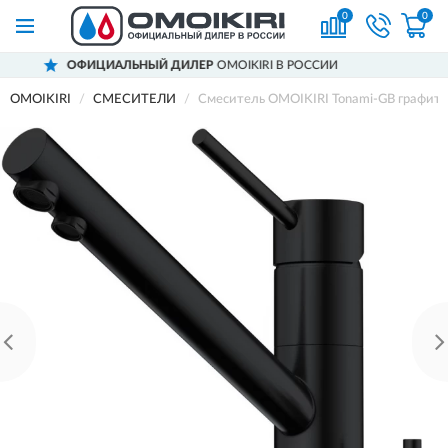
0
0
ЛЬНЫЙ ДИЛЕР
OMOIKIRI В РОССИИ
ДОС
OMOIKIRI
СМЕСИТЕЛИ
Смеситель OMOIKIRI Tonami-GB графит