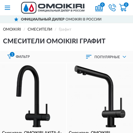
0
0
OIKIRI В РОССИИ
ДОСТАВИМ
ПО ВСЕЙ Р
OMOIKIRI
СМЕСИТЕЛИ
Графит
СМЕСИТЕЛИ OMOIKIRI ГРАФИТ
1
ФИЛЬТР
ПОПУЛЯРНЫЕ