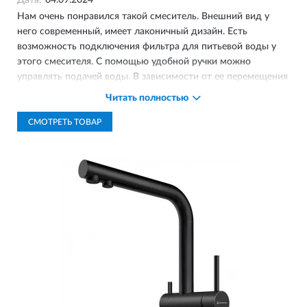
Дата:
04.09.2024
Нам очень понравился такой смеситель. Внешний вид у
него современный, имеет лаконичный дизайн. Есть
возможность подключения фильтра для питьевой воды у
этого смесителя. С помощью удобной ручки можно
управлять подачей воды. В зависимости от ее перемещения
можно перейти от фильтрованной воды к обычной
Читать полностью
водопроводной. Регулируется довольно удобно и мягко,
рычаг управления вращается в двух плоскостях. Оба
СМОТРЕТЬ ТОВАР
аэратора сделаны из пластика, поэтому известковый налет
и ржавчина на них не образуются. Комплектация смесителя
полная, не нужно что-то дополнительно приобретать.