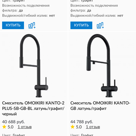
Цвет:
Графит
Цвет:
Графит
Возможность подключения
Возможность подключения
фильтра:
да
фильтра:
да
Выдвижной/гибкий излив:
нет
Выдвижной/гибкий излив:
нет
КУПИТЬ
КУПИТЬ
Смеситель OMOIKIRI KANTO-2
Смеситель OMOIKIRI KANTO-
PLUS-SB-GB-BL латунь/графит/
GB латунь/графит
черный
40 688 руб.
44 788 руб.
5.0
1 отзыв
5.0
1 отзыв
Цвет:
Графит
Цвет:
Графит