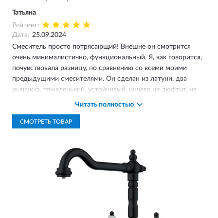
Татьяна
Рейтинг:
Дата:
25.09.2024
Смеситель просто потрясающий! Внешне он смотрится
очень минималистично, функциональный. Я, как говорится,
почувствовала разницу, по сравнению со всеми моими
предыдущими смесителями. Он сделан из латуни, два
рычажка, тяжеленький, устойчивый, ничего не люфтит, не
подтекает. У него высокий излив, мне это нравится, очень
Читать полностью
удобно ставить в раковину даже высокую кастрюлю. А еще
у него имеется подвижный шланг, который дает еще
СМОТРЕТЬ ТОВАР
больше возможностей и удобства, им удобно споласкивать
раковину, правда мне не очень нравится длина шланга, но
это я уже придираюсь. На него можно установить
дополнительно фильтр для воды, причем, по-моему, даже
не только родной. Этот вопрос у меня на решении в
будущем.