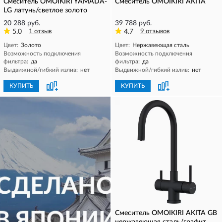
Смеситель OMOIKIRI YAMADA-
Смеситель OMOIKIRI AKITA
LG латунь/светлое золото
20 288 руб.
39 788 руб.
5.0
1 отзыв
4.7
9 отзывов
Цвет:
Золото
Цвет:
Нержавеющая сталь
Возможность подключения
Возможность подключения
фильтра:
да
фильтра:
да
Выдвижной/гибкий излив:
нет
Выдвижной/гибкий излив:
нет
КУПИТЬ
КУПИТЬ
Смеситель OMOIKIRI AKITA GB