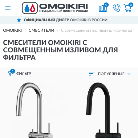
0
0
MOIKIRI В РОССИИ
ДОСТАВИМ
ПО ВСЕЙ
OMOIKIRI
СМЕСИТЕЛИ
С совмещенным изливом для фильтра
СМЕСИТЕЛИ OMOIKIRI С
СОВМЕЩЕННЫМ ИЗЛИВОМ ДЛЯ
ФИЛЬТРА
1
ФИЛЬТР
ПОПУЛЯРНЫЕ