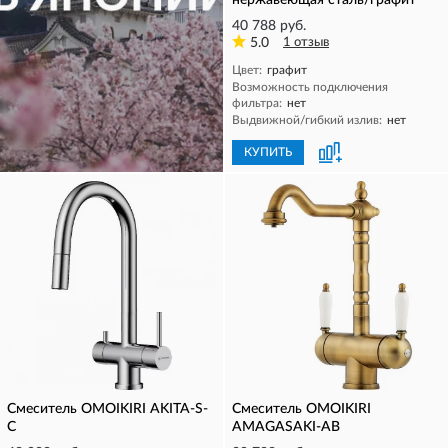
нержавеющая сталь/графит
40 788 руб.
5.0
1 отзыв
Цвет:
графит
Возможность подключения
фильтра:
нет
Выдвижной/гибкий излив:
нет
КУПИТЬ
КУПИТЬ
Смеситель OMOIKIRI AKITA-S-
Смеситель OMOIKIRI
C
AMAGASAKI-AB