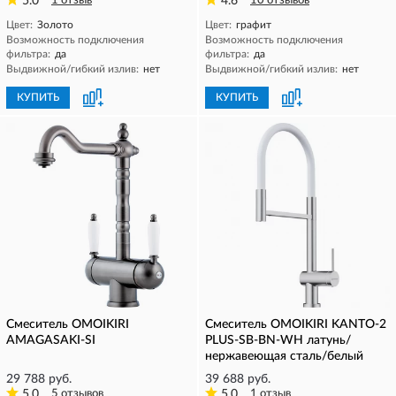
5.0
1 отзыв
4.6
10 отзывов
Цвет:
Золото
Цвет:
графит
Возможность подключения
Возможность подключения
фильтра:
да
фильтра:
да
Выдвижной/гибкий излив:
нет
Выдвижной/гибкий излив:
нет
КУПИТЬ
КУПИТЬ
Смеситель OMOIKIRI
Смеситель OMOIKIRI KANTO-2
AMAGASAKI-SI
PLUS-SB-BN-WH латунь/
нержавеющая сталь/белый
29 788 руб.
39 688 руб.
5.0
5 отзывов
5.0
1 отзыв