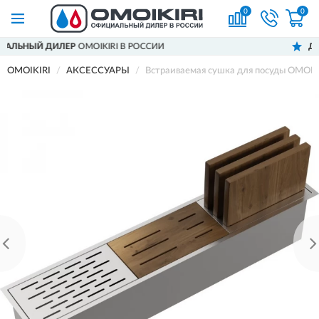
0
0
ЕР
OMOIKIRI В РОССИИ
ДОСТАВИМ
ПО В
OMOIKIRI
АКСЕССУАРЫ
Встраиваемая сушка для посуды OMOIK