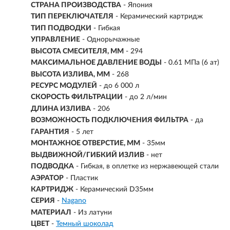
СТРАНА ПРОИЗВОДСТВА
- Япония
ТИП ПЕРЕКЛЮЧАТЕЛЯ
- Керамический картридж
ТИП ПОДВОДКИ
- Гибкая
УПРАВЛЕНИЕ
- Однорычажные
ВЫСОТА СМЕСИТЕЛЯ, ММ
- 294
МАКСИМАЛЬНОЕ ДАВЛЕНИЕ ВОДЫ
- 0.61 МПа (6 ат)
ВЫСОТА ИЗЛИВА, ММ
- 268
РЕСУРС МОДУЛЕЙ
- до 6 000 л
СКОРОСТЬ ФИЛЬТРАЦИИ
- до 2 л/мин
ДЛИНА ИЗЛИВА
- 206
ВОЗМОЖНОСТЬ ПОДКЛЮЧЕНИЯ ФИЛЬТРА
-
да
ГАРАНТИЯ
- 5 лет
МОНТАЖНОЕ ОТВЕРСТИЕ, ММ
- 35мм
ВЫДВИЖНОЙ/ГИБКИЙ ИЗЛИВ
-
нет
ПОДВОДКА
- Гибкая, в оплетке из нержавеющей стали
АЭРАТОР
- Пластик
КАРТРИДЖ
- Керамический D35мм
СЕРИЯ
-
Nagano
МАТЕРИАЛ
-
Из латуни
ЦВЕТ
-
Темный шоколад