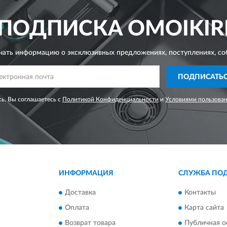
ПОДПИСКА
OMOIKIR
чать информацию о эксклюзивных предложениях,
поступлениях, со
ПОДПИСАТЬ
ь, Вы соглашаетесь с
Политикой Конфиденциальности
и
Условиями пользова
ИНФОРМАЦИЯ
СЛУЖБА ПО
Доставка
Контакты
Оплата
Карта сайта
Возврат товара
Публичная о